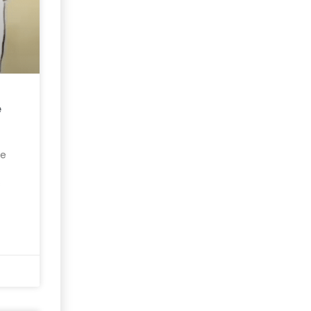
e
te
s