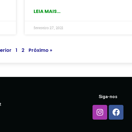
LEIA MAIS...
fevereiro 27, 2021
erior
1
2
Próximo »
Siga-nos
t