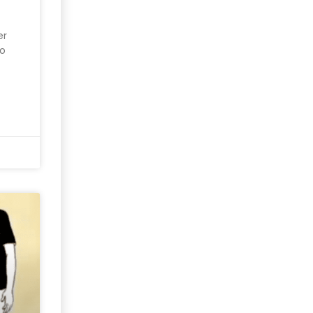
er
so