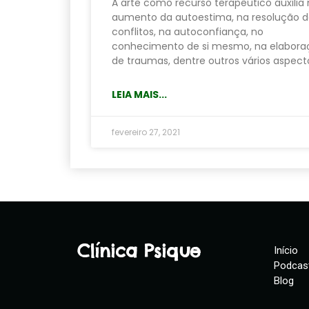
A arte como recurso terapêutico auxilia
aumento da autoestima, na resolução 
conflitos, na autoconfiança, no
conhecimento de si mesmo, na elabora
de traumas, dentre outros vários aspect
LEIA MAIS...
fevereiro 27, 2021
Clínica Psique
Início
Podcas
Blog