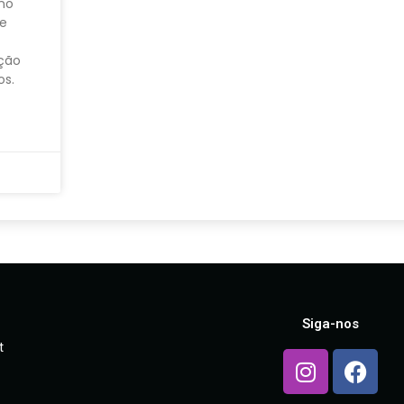
 no
de
ção
os.
Siga-nos
t